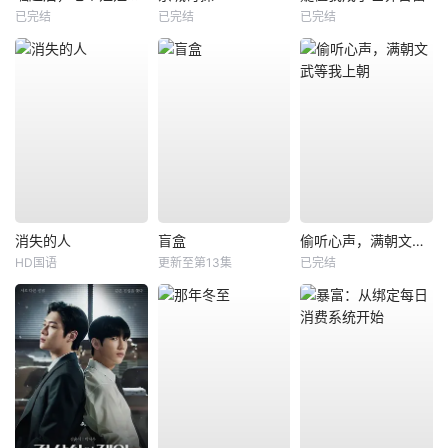
已完结
已完结
已完结
消失的人
盲盒
偷听心声，满朝文武等我上朝
HD国语
更新至第13集
已完结