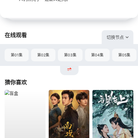
在线观看
切换节点
第01集
第02集
第03集
第04集
第05集
猜你喜欢