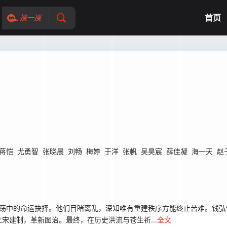
首页
搜一搜
蒋恺
尤勇智
张晓晨
刘畅
梅婷
于洋
张帆
吴昊宸
薛佳凝
海一天
赵
荡中的命运抉择。他们目睹离乱，深知唯有重建秩序方能终止苦难。钱弘俶
宋建制，革新图治。最终，在历史洪流与苍生祈...
全文