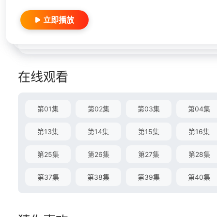
立即播放
在线观看
第01集
第02集
第03集
第04集
第13集
第14集
第15集
第16集
第25集
第26集
第27集
第28集
第37集
第38集
第39集
第40集