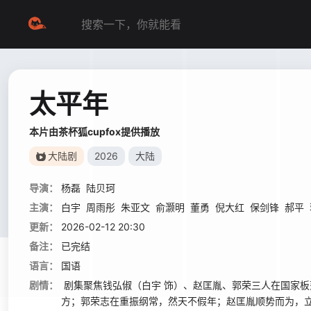
太平年
本片由茶杯狐cupfox提供播放
大陆剧
2026
大陆
导演：
杨磊
陆贝珂
主演：
白宇
周雨彤
朱亚文
俞灏明
董勇
倪大红
保剑锋
郝平
更新：
2026-02-12 20:30
备注：
已完结
语言：
国语
剧情：
剧集聚焦钱弘俶（白宇 饰）、赵匡胤、郭荣三人在国家板
方；郭荣志在重振纲常，然天不假年；赵匡胤顺势而为，立