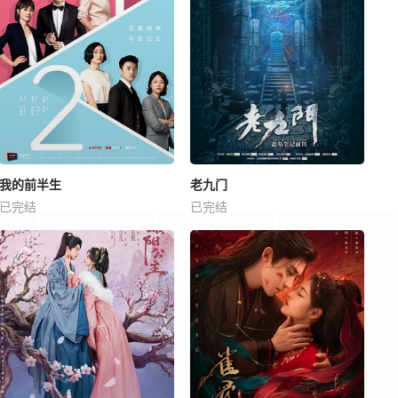
我的前半生
老九门
已完结
已完结