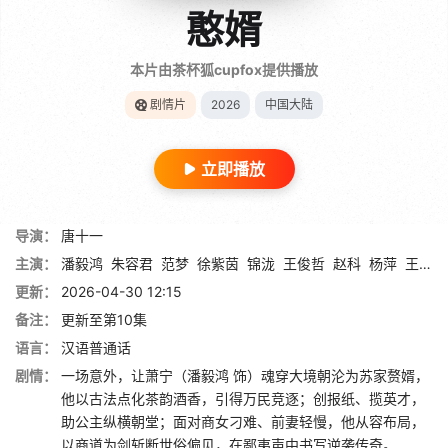
憨婿
本片由茶杯狐cupfox提供播放
剧情片
2026
中国大陆
立即播放
导演：
唐十一
主演：
潘毅鸿
朱容君
范梦
徐紫茵
锦泷
王俊哲
赵科
杨萍
王宏哲
更新：
2026-04-30 12:15
备注：
更新至第10集
语言：
汉语普通话
剧情：
一场意外，让萧宁（潘毅鸿 饰）魂穿大境朝沦为苏家赘婿，
他以古法点化茶韵酒香，引得万民竞逐；创报纸、揽英才，
助公主纵横朝堂；面对商女刁难、前妻轻慢，他从容布局，
以商道为剑斩断世俗偏见，在鄙夷声中书写逆袭传奇。