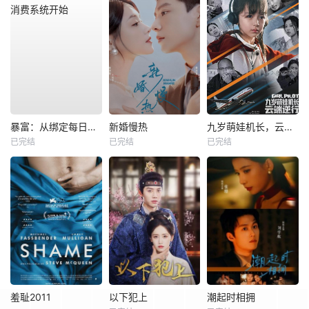
暴富：从绑定每日消费系统开始
新婚慢热
九岁萌娃机长，云端逆行
已完结
已完结
已完结
羞耻2011
以下犯上
潮起时相拥