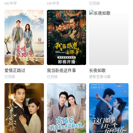
HD中字
HD中字
已完结
爱情正路过
我当卧底这件事
长夜如歌
已完结
已完结
更新至第18集