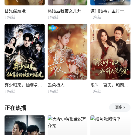
替兄藏娇娥
离婚后我带女儿开启新人生
这门婚事，主打一个反向饲养
已完结
已完结
已完结
弃少归来，仙尊身份被全网曝光
蛊色撩人
限时一百天，和前夫谈恋爱
已完结
已完结
已完结
正在热播
更多