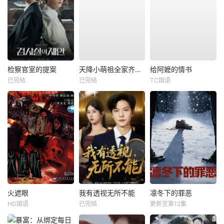
检察官室的提案
天降小萌祖全家齐齐宠
给阿嬷的情书
已完结
已完结
TC国语
火遮眼
我有透视无所不能
凛冬下的罪恶
HD国语
已完结
更新至第12集