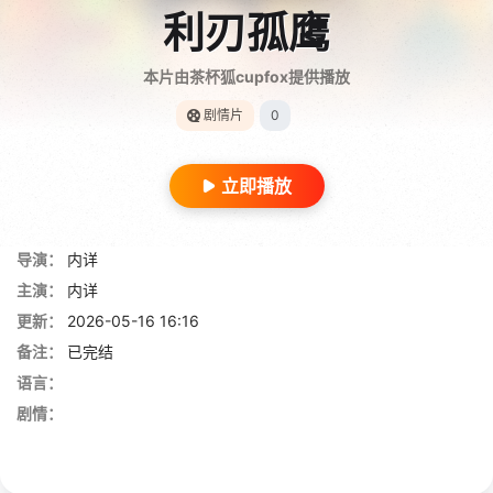
利刃孤鹰
本片由茶杯狐cupfox提供播放
剧情片
0
立即播放
导演：
内详
主演：
内详
更新：
2026-05-16 16:16
备注：
已完结
语言：
剧情：