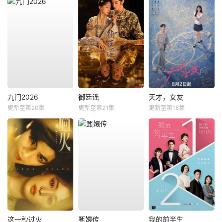
九门2026
御廷谣
天才，女友
更新至第20集
更新至第21集
更新至第18集
这一秒过火
甄嬛传
我的前半生