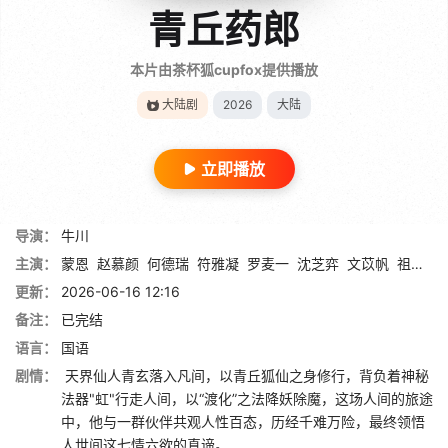
青丘药郎
本片由茶杯狐cupfox提供播放
大陆剧
2026
大陆
立即播放
导演：
牛川
主演：
蒙恩
赵慕颜
何德瑞
符雅凝
罗麦一
沈芝弈
文苡帆
祖卡尔
更新：
2026-06-16 12:16
备注：
已完结
语言：
国语
剧情：
天界仙人青玄落入凡间，以青丘狐仙之身修行，背负着神秘
法器"虹"行走人间，以“渡化”之法降妖除魔，这场人间的旅途
中，他与一群伙伴共观人性百态，历经千难万险，最终领悟
人世间这七情六欲的真谛。