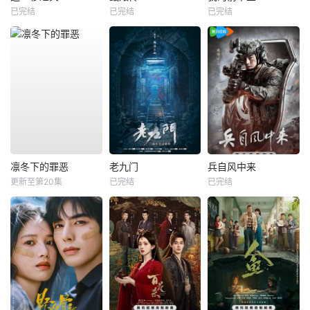
已完结
已完结
已完结
凛冬下的罪恶
老九门
兵自风中来
更新至第20集
已完结
已完结