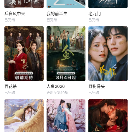
兵自风中来
我的前半生
老九门
已完结
已完结
已完结
百花杀
人鱼2026
野狗骨头
已完结
更新至第10集
已完结