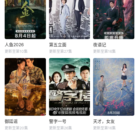
人鱼2026
第五立面
夜语记
更新至第10集
更新至第27集
更新至第16集
御廷谣
警字一号
天才，女友
更新至第20集
更新至第26集
更新至第16集