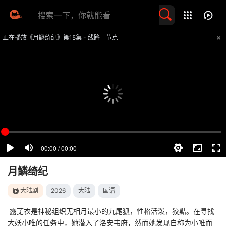
留言求片
正在播放《月鳞绮纪》第15集 - 线路一节点
提醒
不要轻易相信视频中的任何广告，谨防上当受骗
技巧
如遇视频无法播放或加载速度慢，可尝试切换播放线路
月鳞绮纪
大陆剧
2026
大陆
国语
露芜衣是神秘组织无相月最小的九尾狐，性格活泼，狡黠。在寻找
大妖小唯的任务中，她潜入了洛安韦府，然而她发现自称为小唯而