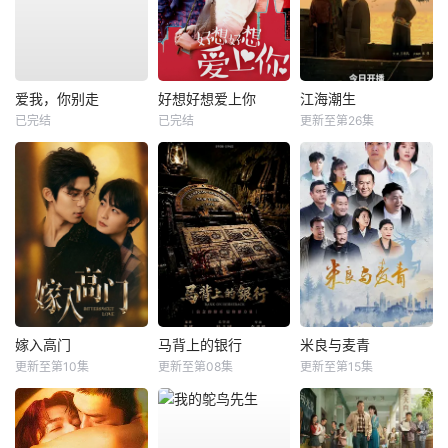
爱我，你别走
好想好想爱上你
江海潮生
已完结
已完结
更新至第26集
嫁入高门
马背上的银行
米良与麦青
更新至第10集
更新至第08集
更新至第15集