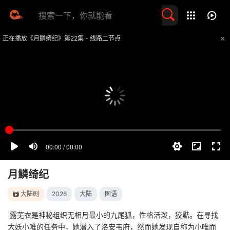
留言求片
正在播放《月鳞绮纪》第22集 - 线路二节点
提醒
不要轻易相信视频中的任何广告，谨防上当受骗
技巧
如遇视频无法播放或加载速度慢，可尝试切换播放线路
月鳞绮纪
大陆剧
2026
大陆
国语
露芜衣是神秘组织无相月最小的九尾狐，性格活泼，狡黠。在寻找
大妖小唯的任务中，她潜入了洛安韦府，然而她发现自称为小唯而